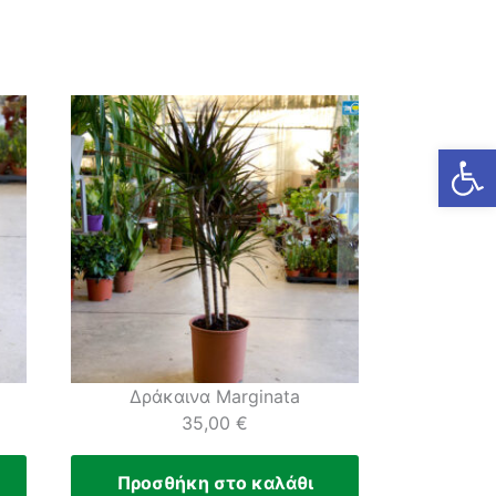
Ανοίξτε
Δράκαινα Marginata
35,00
€
Προσθήκη στο καλάθι