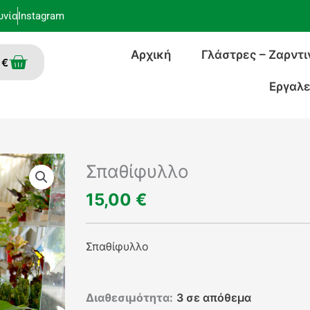
ωνία
Instagram
Αρχική
Γλάστρες – Ζαρντι
Cart
0
€
Εργαλε
Σπαθίφυλλο
15,00
€
Σπαθίφυλλο
Σπαθίφυλλο
Διαθεσιμότητα:
3 σε απόθεμα