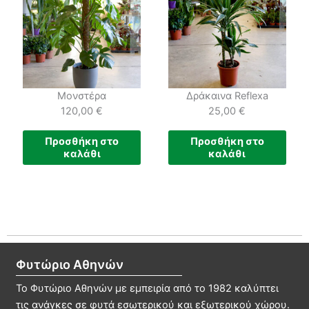
Μονστέρα
Δράκαινα Reflexa
120,00
€
25,00
€
Προσθήκη στο
Προσθήκη στο
καλάθι
καλάθι
Φυτώριο Αθηνών
Το Φυτώριο Αθηνών με εμπειρία από το 1982 καλύπτει
τις ανάγκες σε φυτά εσωτερικού και εξωτερικού χώρου.