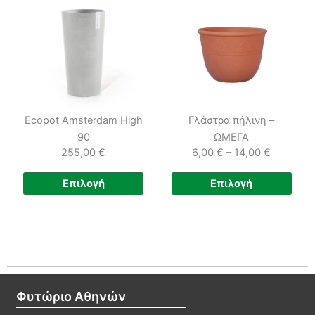
παραλλαγές.
Οι
επιλογές
μπορούν
να
επιλεγούν
στη
Ecopot Amsterdam High
Γλάστρα πήλινη –
σελίδα
90
ΩΜΕΓΑ
του
255,00
€
6,00
€
–
14,00
€
προϊόντος
Price
Αυτό
Αυτ
Επιλογή
Επιλογή
range:
το
το
6,00 €
προϊόν
προϊ
through
έχει
έχει
14,00 €
πολλαπλές
πολ
παραλλαγές.
παρα
Οι
Οι
Φυτώριο Αθηνών
επιλογές
επιλ