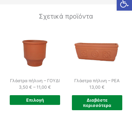
Σχετικά προϊόντα
Γλάστρα πήλινη – ΓΟΥΔΙ
Γλάστρα πήλινη – ΡΕΑ
3,50
€
–
11,00
€
13,00
€
Price
Αυτό
Επιλογή
Διαβάστε
range:
περισσότερα
το
3,50 €
προϊόν
through
έχει
11,00 €
πολλαπλές