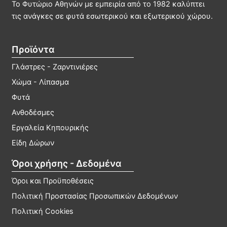
μπορούν
μπο
Το Φυτώριο Αθηνών με εμπειρία από το 1982 καλύπτει
να
να
τις ανάγκες σε φυτά εσωτερικού και εξωτερικού χώρου.
επιλεγούν
επιλ
στη
στη
Προϊόντα
σελίδα
σελί
του
του
Γλάστρες - Ζαρντινιέρες
προϊόντος
προϊ
Χώμα - Λίπασμα
Φυτά
Ανθοδέσμες
Εργαλεία Κηπουρικής
Είδη Δώρων
Όροι χρήσης - Δεδομένα
Όροι και Προϋποθέσεις
Πολιτική Προστασίας Προσωπικών Δεδομένων
Πολιτική Cookies