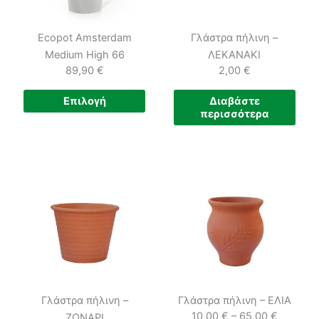
Ecopot Amsterdam
Γλάστρα πήλινη –
Medium High 66
ΛΕΚΑΝΑΚΙ
89,90
€
2,00
€
Αυτό
Επιλογή
Διαβάστε
περισσότερα
το
προϊόν
έχει
πολλαπλές
παραλλαγές.
Οι
επιλογές
μπορούν
να
επιλεγούν
στη
Γλάστρα πήλινη –
Γλάστρα πήλινη – ΕΛΙΑ
σελίδα
10,00
€
–
65,00
€
ΖΟΝΑΡΙ