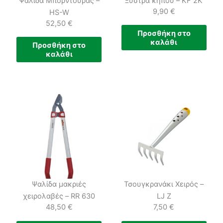
Ψαλίδα Μπορντούρας –
Ξύστρα κήπου – KF 2K
9,90
€
HS-W
52,50
€
Προσθήκη στο
καλάθι
Προσθήκη στο
καλάθι
Ψαλίδα μακριές
Τσουγκρανάκι Χειρός –
χειρολαβές – RR 630
LJ Z
48,50
€
7,50
€