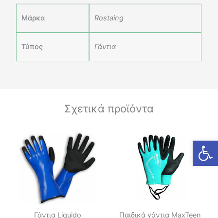
Μάρκα
Rostaing
Τύπος
Γάντια
Σχετικά προϊόντα
Ανοίξτε
Γάντια Liquido
Παιδικά γάντια MaxTeen