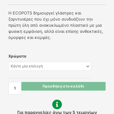
Η ECOPOTS δημιουργεί γλάστρες και
ζαρντινιέρες που όχι μόνο συνδυάζουν την
πρώτη ύλη από ανακυκλωμένο πλαστικό με μια
φυσική εμφάνιση, αλλά είναι επίσης ανθεκτικές,
όμορφες και κομψές.
Ecopots
Χρώματα
Amsterdam
mini
10
(10,5x9,2cm)
ποσότητα
Προσθήκη στο καλάθι
Για παραγγελίες άνω των 5 τεμαχίων