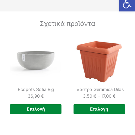
Σχετικά προϊόντα
Ecopots Sofia Big
Γλάστρα Geramica Dilos
36,90
€
3,50
€
–
17,00
€
Price
Αυτό
Αυτ
Επιλογή
Επιλογή
range:
το
το
3,50 €
προϊόν
προϊ
through
έχει
έχει
17,00 €