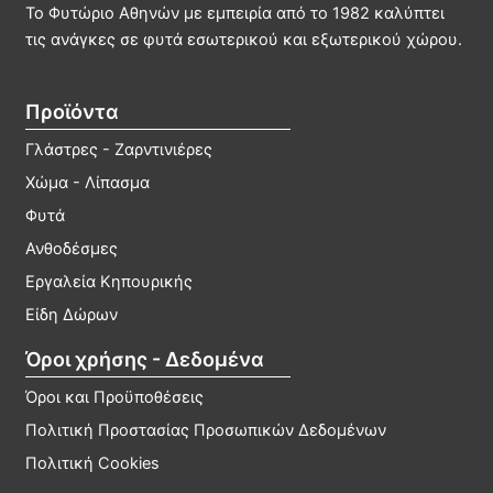
να
μπο
Το Φυτώριο Αθηνών με εμπειρία από το 1982 καλύπτει
επιλεγούν
να
τις ανάγκες σε φυτά εσωτερικού και εξωτερικού χώρου.
στη
επιλ
σελίδα
στη
Προϊόντα
του
σελί
προϊόντος
του
Γλάστρες - Ζαρντινιέρες
προϊ
Χώμα - Λίπασμα
Φυτά
Ανθοδέσμες
Εργαλεία Κηπουρικής
Είδη Δώρων
Όροι χρήσης - Δεδομένα
Όροι και Προϋποθέσεις
Πολιτική Προστασίας Προσωπικών Δεδομένων
Πολιτική Cookies