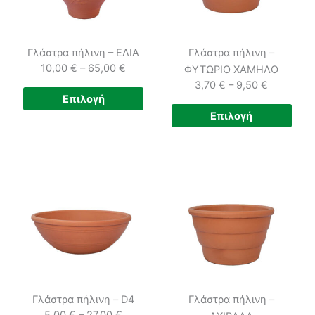
Γλάστρα πήλινη – ΕΛΙΑ
Γλάστρα πήλινη –
10,00
€
–
65,00
€
ΦΥΤΩΡΙΟ ΧΑΜΗΛΟ
Price
3,70
€
–
9,50
€
Αυτό
Επιλογή
range:
Price
το
Αυτ
Επιλογή
10,00 €
range:
προϊόν
το
through
3,70 €
έχει
προϊ
65,00 €
through
πολλαπλές
έχει
9,50 €
παραλλαγές.
πολ
Οι
παρα
επιλογές
Οι
μπορούν
επιλ
να
μπο
επιλεγούν
να
στη
επιλ
Γλάστρα πήλινη – D4
Γλάστρα πήλινη –
σελίδα
στη