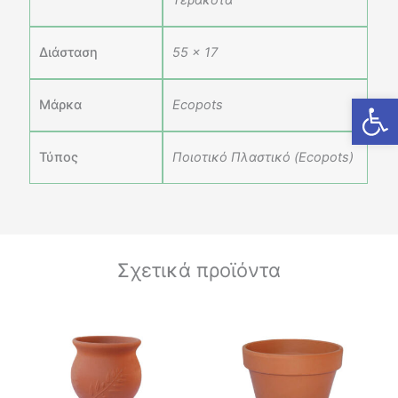
Τερακότα
Διάσταση
55 x 17
Ανοίξτε
Μάρκα
Ecopots
Τύπος
Ποιοτικό Πλαστικό (Ecopots)
Σχετικά προϊόντα