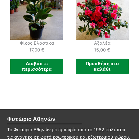
Φίκος Ελάστικα
Αζαλέα
17,00
€
15,00
€
Διαβάστε
Προσθήκη στο
περισσότερα
καλάθι
Φυτώριο Αθηνών
Το Φυτώριο Αθηνών με εμπειρία από το 1982 καλύπτει
τις ανάγκες σε φυτά εσωτερικού και εξωτερικού χώρου.