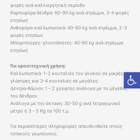
φορές ανά καλλιεργητική περίοδο
Καρποφόρα δένδρα: 60-90 kg ανά στρέμμα, 3-4 φορές
ετησίως
Ανθοφόρα-καλλωπιστικά: 40-60 kg ανά στρέμμα, 2-3
φορές ετησίως
Μπορντούρες-χλοοτάπητες: 40-60 kg ανά στρέμμα
ετησίως
Για ερασιτεχνική χρήση:
Ανοίξτε
Καλλωπιστικά: 1-2 κουταλιές του γλυκού σε μικρές
γλάστρες και 3-4 κουταλιές σε μεγάλες.
Δέντρα-θάμνοι: 1 – 2 χούφτες ανάλογα με το μέγεθος
του δένδρου
Ανάλογα με την έκταση: 30-50 g ανά τετραγωνικό
μέτρο ή 3 – 5 Kg τα 100 τ.μ.
Για περισσότερες πληροφορίες απευθυνθείτε στους
τοπικούς γεωπόνους.