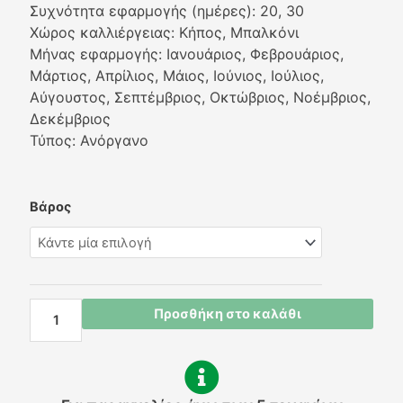
Συχνότητα εφαρμογής (ημέρες): 20, 30
Χώρος καλλιέργειας: Κήπος, Μπαλκόνι
Μήνας εφαρμογής: Ιανουάριος, Φεβρουάριος,
Μάρτιος, Απρίλιος, Μάιος, Ιούνιος, Ιούλιος,
Αύγουστος, Σεπτέμβριος, Οκτώβριος, Νοέμβριος,
Δεκέμβριος
Τύπος: Ανόργανο
ΔΙΑΣ
Βάρος
μπλε
12-
12-
17+2MgO
Κοκκώδες
Προσθήκη στο καλάθι
λίπασμα
ποσότητα