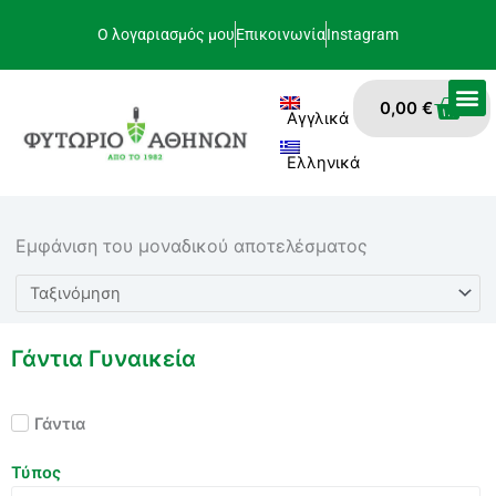
Μετάβαση
Ο λογαριασμός μου
Επικοινωνία
Instagram
στο
περιεχόμενο
Car
0,00
€
Αγγλικά
Ελληνικά
Εμφάνιση του μοναδικού αποτελέσματος
Γάντια Γυναικεία
Γάντια
Τύπος