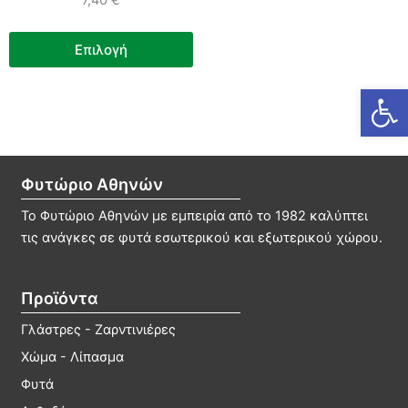
7,40
€
Αυτό
Επιλογή
το
προϊόν
Ανοίξτε
έχει
πολλαπλές
παραλλαγές.
Οι
Φυτώριο Αθηνών
επιλογές
μπορούν
Το Φυτώριο Αθηνών με εμπειρία από το 1982 καλύπτει
να
τις ανάγκες σε φυτά εσωτερικού και εξωτερικού χώρου.
επιλεγούν
στη
Προϊόντα
σελίδα
του
Γλάστρες - Ζαρντινιέρες
προϊόντος
Χώμα - Λίπασμα
Φυτά