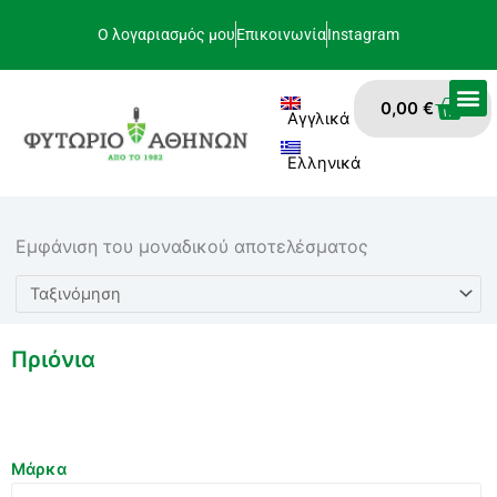
Μετάβαση
Ο λογαριασμός μου
Επικοινωνία
Instagram
στο
περιεχόμενο
Car
0,00
€
Αγγλικά
Ελληνικά
Εμφάνιση του μοναδικού αποτελέσματος
Πριόνια
Μάρκα