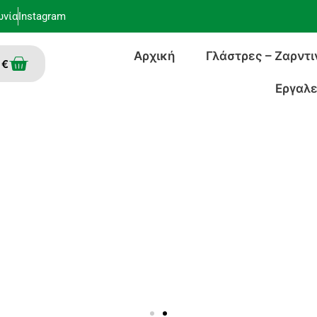
ωνία
Instagram
Αρχική
Γλάστρες – Ζαρντι
Cart
0
€
Εργαλε
Online Φυτώριο Αθηνώ
 χρειάζεστε για να διακοσμήσετε το