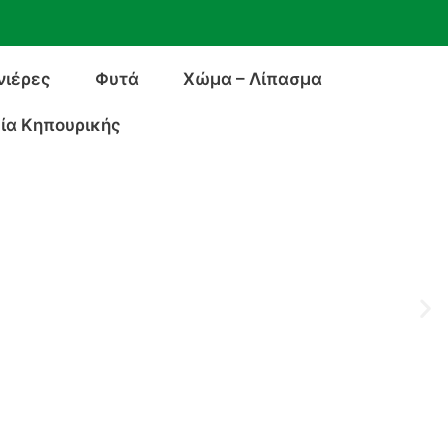
νιέρες
Φυτά
Χώμα – Λίπασμα
ία Κηπουρικής
ν
ν χώρο σας