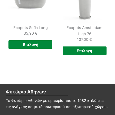
μπορούν
επιλ
να
μπο
επιλεγούν
να
στη
επιλ
Ecopots Sofia Long
Ecopots Amsterdam
σελίδα
στη
35,90
€
High 76
του
σελί
137,00
€
προϊόντος
του
Αυτό
Επιλογή
προϊ
το
Αυτ
Επιλογή
προϊόν
το
έχει
προϊ
πολλαπλές
έχει
παραλλαγές.
πολ
Οι
παρα
επιλογές
Οι
Φυτώριο Αθηνών
μπορούν
επιλ
να
μπο
Το Φυτώριο Αθηνών με εμπειρία από το 1982 καλύπτει
επιλεγούν
να
τις ανάγκες σε φυτά εσωτερικού και εξωτερικού χώρου.
στη
επιλ