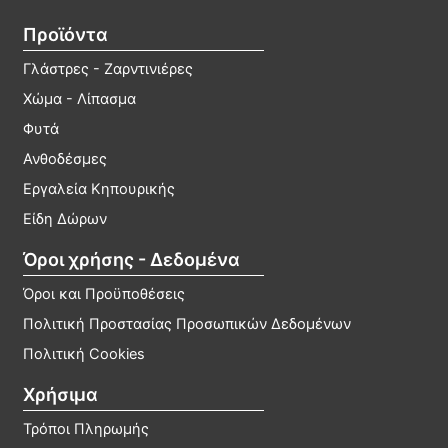
σελίδα
στη
Προϊόντα
του
σελί
προϊόντος
του
Γλάστρες - Ζαρντινιέρες
προϊ
Χώμα - Λίπασμα
Φυτά
Ανθοδέσμες
Εργαλεία Κηπουρικής
Είδη Δώρων
Όροι χρήσης - Δεδομένα
Όροι και Προϋποθέσεις
Πολιτική Προστασίας Προσωπικών Δεδομένων
Πολιτική Cookies
Χρήσιμα
Τρόποι Πληρωμής