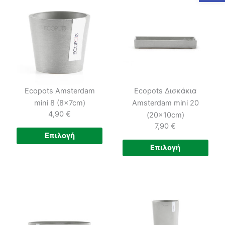
Ecopots Amsterdam
Ecopots Δισκάκια
mini 8 (8x7cm)
Amsterdam mini 20
4,90
€
(20x10cm)
7,90
€
Αυτό
Επιλογή
το
Αυτ
Επιλογή
προϊόν
το
έχει
προϊ
πολλαπλές
έχει
παραλλαγές.
πολ
Οι
παρα
επιλογές
Οι