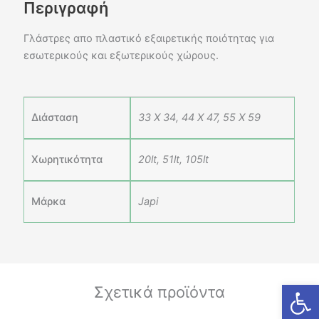
Περιγραφή
Γλάστρες απο πλαστικό εξαιρετικής ποιότητας για
εσωτερικούς και εξωτερικούς χώρους.
Διάσταση
33 X 34, 44 X 47, 55 X 59
Χωρητικότητα
20lt, 51lt, 105lt
Μάρκα
Japi
Ανοίξτε
Σχετικά προϊόντα