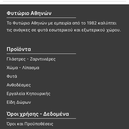
παραλλαγές.
επιλ
Οι
μπο
Φυτώριο Αθηνών
επιλογές
να
μπορούν
επιλ
Το Φυτώριο Αθηνών με εμπειρία από το 1982 καλύπτει
να
στη
τις ανάγκες σε φυτά εσωτερικού και εξωτερικού χώρου.
επιλεγούν
σελί
στη
του
Προϊόντα
σελίδα
προϊ
του
Γλάστρες - Ζαρντινιέρες
προϊόντος
Χώμα - Λίπασμα
Φυτά
Ανθοδέσμες
Εργαλεία Κηπουρικής
Είδη Δώρων
Όροι χρήσης - Δεδομένα
Όροι και Προϋποθέσεις