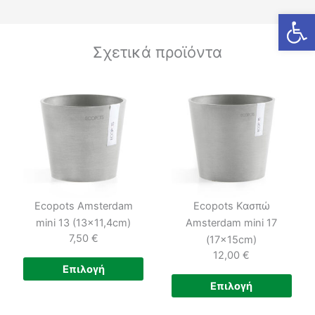
Ανοίξτε
Σχετικά προϊόντα
Ecopots Amsterdam
Ecopots Κασπώ
mini 13 (13×11,4cm)
Amsterdam mini 17
7,50
€
(17×15cm)
12,00
€
Αυτό
Επιλογή
το
Αυτ
Επιλογή
προϊόν
το