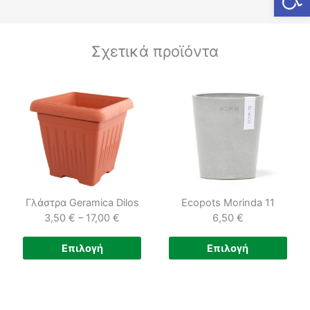
Σχετικά προϊόντα
Γλάστρα Geramica Dilos
Ecopots Morinda 11
3,50
€
–
17,00
€
6,50
€
Price
Αυτό
Αυτ
Επιλογή
Επιλογή
range:
το
το
3,50 €
προϊόν
προϊ
through
έχει
έχει
17,00 €