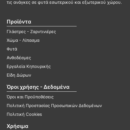
να
να
τις ανάγκες σε φυτά εσωτερικού και εξωτερικού χώρου.
επιλεγούν
επιλ
στη
στη
Προϊόντα
σελίδα
σελί
του
του
Γλάστρες - Ζαρντινιέρες
προϊόντος
προϊ
Χώμα - Λίπασμα
Φυτά
Ανθοδέσμες
Εργαλεία Κηπουρικής
Είδη Δώρων
Όροι χρήσης - Δεδομένα
Όροι και Προϋποθέσεις
Πολιτική Προστασίας Προσωπικών Δεδομένων
Πολιτική Cookies
Χρήσιμα